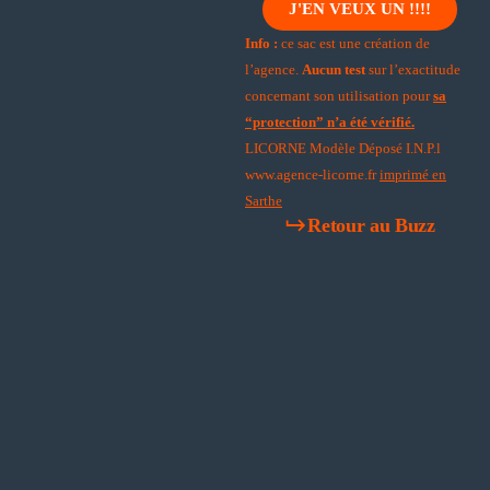
J'EN VEUX UN !!!!
Info
:
ce sac est une création de
l’agence.
Aucun test
sur l’exactitude
concernant son utilisation pour
sa
“protection” n’a été vérifié.
LICORNE Modèle Déposé I.N.P.l
www.agence-licorne.fr
imprimé en
Sarthe
Retour au Buzz