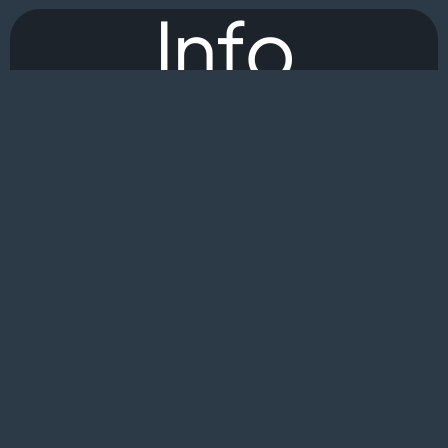
Info
Contacts
adresse:
Rue Alfred de Vigny 72000 Le Mans
email:
contact@agence-licorne.fr
téléphone:
06 84 O7 86 52
Mentions Légales